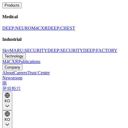
Products
Medical
DEEP:NEURO
M4CXR
DEEP:CHEST
Industrial
SkyMARU:SECURITY
DEEP:SECURITY
DEEP:FACTORY
Technology
M4CXR
Publications
Company
About
Careers
Trust Center
Newsroom
IR
문의하기
KO
KO