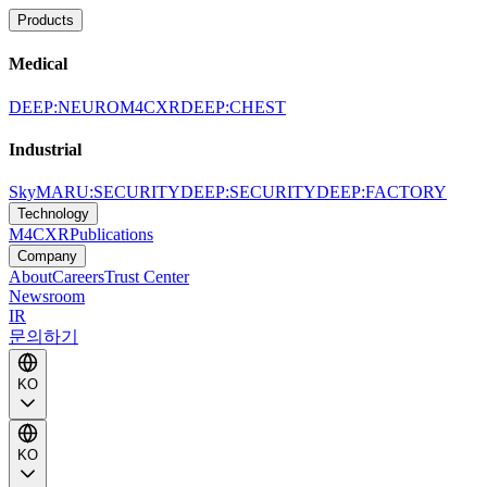
Products
Medical
DEEP:NEURO
M4CXR
DEEP:CHEST
Industrial
SkyMARU:SECURITY
DEEP:SECURITY
DEEP:FACTORY
Technology
M4CXR
Publications
Company
About
Careers
Trust Center
Newsroom
IR
문의하기
KO
KO