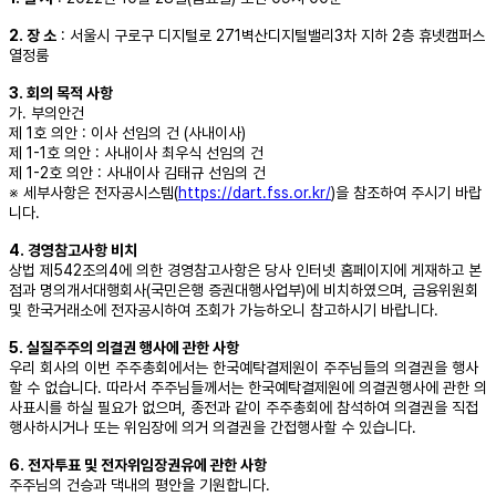
2. 장 소
: 서울시 구로구 디지털로 271벽산디지털밸리3차 지하 2층 휴넷캠퍼스
열정룸
3. 회의 목적 사항
가. 부의안건
제 1호 의안 : 이사 선임의 건 (사내이사)
제 1-1호 의안 : 사내이사 최우식 선임의 건
제 1-2호 의안 : 사내이사 김태규 선임의 건
※ 세부사항은 전자공시스템(
https://dart.fss.or.kr/
)을 참조하여 주시기 바랍
니다.
4. 경영참고사항 비치
상법 제542조의4에 의한 경영참고사항은 당사 인터넷 홈페이지에 게재하고 본
점과 명의개서대행회사(국민은행 증권대행사업부)에 비치하였으며, 금융위원회
및 한국거래소에 전자공시하여 조회가 가능하오니 참고하시기 바랍니다.
5. 실질주주의 의결권 행사에 관한 사항
우리 회사의 이번 주주총회에서는 한국예탁결제원이 주주님들의 의결권을 행사
할 수 없습니다. 따라서 주주님들께서는 한국예탁결제원에 의결권행사에 관한 의
사표시를 하실 필요가 없으며, 종전과 같이 주주총회에 참석하여 의결권을 직접
행사하시거나 또는 위임장에 의거 의결권을 간접행사할 수 있습니다.
6. 전자투표 및 전자위임장권유에 관한 사항
주주님의 건승과 댁내의 평안을 기원합니다.