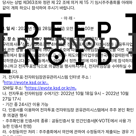
당사는 상법 제363조와 정관 제 22 조에 의거 제 15 기 임시주주총회를 아래와
같이 개최 하오니 참석하여 주시기 바랍니다.
- 아 래 -
1. 일 시
: 2022년 10월 28일(금요일) 오전 09시 00분
2. 장 소
: 서울시 구로구 디지털로 271벽산디지털밸리3차
우리회사는「상법」제368조의 4에 따른 전자투표제도와 「자본시장과 금융투자업
에 관한 법률 시행령」 제 160조 제 5호에 따른 전자위임장권유제도를 이번 주주
총회에서 활용하기로 결의하였고, 이 두 제도의 관리업무를 한국예탁결제원에 위
탁하였습니다. 주주님들께서는 아래에서 정한 방법에 따라 주주총회에 참석하지
아니하고 전자투표방식으로 의결권을 행사하시거나, 전자위임장을 수여하실 수
있습니다.
가. 전자투표·전자위임장권유관리시스템 인터넷 주소 :
「
http://evote.ksd.or.kr」,
모바일 주소: 「
https://evote.ksd.or.kr/m」
나. 전자투표·전자위임장 수여기간: 2022년 10월 18일 9시 ~ 2022년 10월
27일 17시
- ​기간 중 24시간 이용 가능
다. 인증서를 이용하여 전자투표·전자위임장 권유관리시스템에서 주주 본인 확인
후 의결권 행사
- 주주확인용 인증서의 종류 : 공동인증서 및 민간인증서(K-VOTE에서 사용 가
능한 인증서 한정)
라. 수정동의안 처리 : 주주총회에서 의안에 관하여 수정동의가 제출되는 경우 기