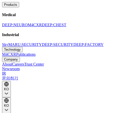
Products
Medical
DEEP:NEURO
M4CXR
DEEP:CHEST
Industrial
SkyMARU:SECURITY
DEEP:SECURITY
DEEP:FACTORY
Technology
M4CXR
Publications
Company
About
Careers
Trust Center
Newsroom
IR
문의하기
KO
KO