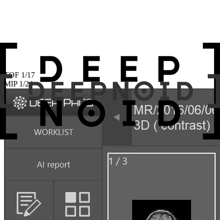
TOF
1
/
17
MIP
1
/
24