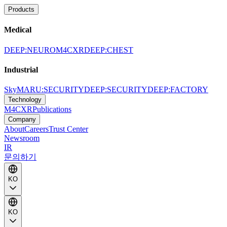
Products
Medical
DEEP:NEURO
M4CXR
DEEP:CHEST
Industrial
SkyMARU:SECURITY
DEEP:SECURITY
DEEP:FACTORY
Technology
M4CXR
Publications
Company
About
Careers
Trust Center
Newsroom
IR
문의하기
KO
KO