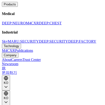
Products
Medical
DEEP:NEURO
M4CXR
DEEP:CHEST
Industrial
SkyMARU:SECURITY
DEEP:SECURITY
DEEP:FACTORY
Technology
M4CXR
Publications
Company
About
Careers
Trust Center
Newsroom
IR
문의하기
KO
KO