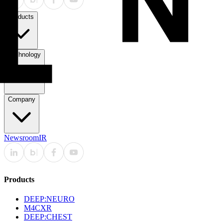
Products
Technology
Company
Newsroom
IR
Products
DEEP:NEURO
M4CXR
DEEP:CHEST