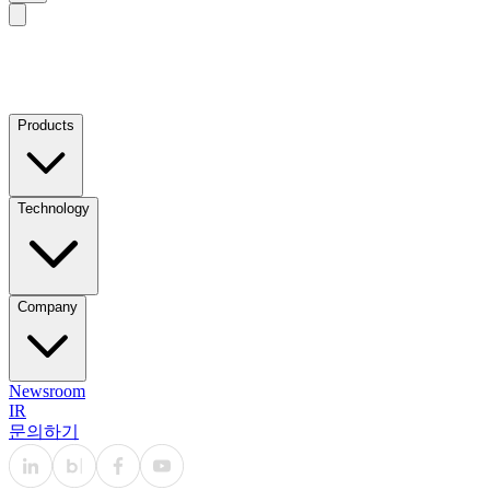
Products
Technology
Company
Newsroom
IR
문의하기