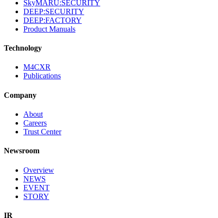
SkyMARU:SECURITY
DEEP:SECURITY
DEEP:FACTORY
Product Manuals
Technology
M4CXR
Publications
Company
About
Careers
Trust Center
Newsroom
Overview
NEWS
EVENT
STORY
IR