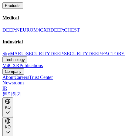
Products
Medical
DEEP:NEURO
M4CXR
DEEP:CHEST
Industrial
SkyMARU:SECURITY
DEEP:SECURITY
DEEP:FACTORY
Technology
M4CXR
Publications
Company
About
Careers
Trust Center
Newsroom
IR
문의하기
KO
KO