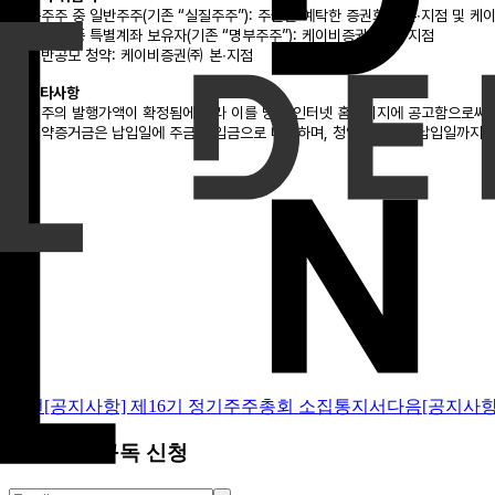
① 구주주 중 일반주주(기존 “실질주주”): 주권을 예탁한 증권회사 본∙지점 및 
② 구주주 중 특별계좌 보유자(기존 “명부주주”): 케이비증권㈜ 본∙지점
③ 일반공모 청약: 케이비증권㈜ 본∙지점
5. 기타사항
① 신주의 발행가액이 확정됨에 따라 이를 당사 인터넷 홈페이지에 공고함으로써 
② 청약증거금은 납입일에 주금 납입금으로 대체하며, 청약일로부터 납입일까지의
이전
[공지사항] 제16기 정기주주총회 소집통지서
다음
[공지사
뉴스레터 구독 신청