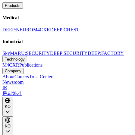
Products
Medical
DEEP:NEURO
M4CXR
DEEP:CHEST
Industrial
SkyMARU:SECURITY
DEEP:SECURITY
DEEP:FACTORY
Technology
M4CXR
Publications
Company
About
Careers
Trust Center
Newsroom
IR
문의하기
KO
KO