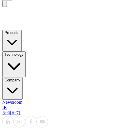
Products
Technology
Company
Newsroom
IR
문의하기