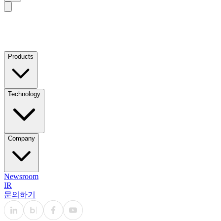
Products
Technology
Company
Newsroom
IR
문의하기