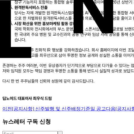
청구 기능까지 포함하는 통합형 솔루션으로 개발 중이며, 2026년 상반기
원격판독서비스 진출
당사는 자체 개발한 원격판독시스템에 의료 AI 솔루션을 결합한 통합형 서비
으로 한 차별화된 원격판독서비스를 선보여 의료진의 업무 부담을 줄이고 
시장 확산을 위한 홍보마케팅 활동 강화
국제 학회와 전시회에서의 부스 운영, 강연, 스폰서십을 통해 글로벌 브랜
한 국내외 주요 병원 및 교수진과의 공동 연구와 임상 사례 공유를 통해 
습니다.
아울러 당사는 주주 친화적 IR 행보를 강화하겠습니다. 회사 홈페이지에 이번 조
니다. 주주가치 제고를 최우선으로 삼아 투명한 정보 공개와 성실한 소통을 이어
존경하는 주주 여러분, 이번 유상증자가 단기적으로 부담으로 다가올 수 있다는 점
저와 임직원 모두는 책임 경영과 투명한 소통을 통해 반드시 실질적 성과로 보답드
다시 한 번 주주님들의 신뢰와 성원에 깊이 감사드립니다.
딥노이드 대표이사 최우식 드림
이전
[공지사항] 신주발행 및 신주배정기준일 공고
다음
[공지사
뉴스레터 구독 신청