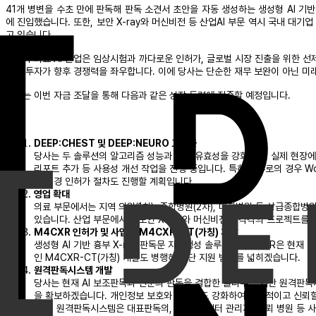
41개 병변을 수초 만에 판독해 판독 소견서 초안을 자동 생성하는 생성형 AI 기반
에 진입했습니다. 또한, 보안 X-ray와 머신비전 등 산업AI 부문 역시 국내 대
고 있습니다.
그러나 의료 AI 산업은 임상시험과 까다로운 인허가, 글로벌 시장 진출을 위한 선
점의 투자가 향후 경쟁력을 좌우합니다. 이에 당사는 단순한 재무 보완이 아닌 미
당사는 이번 자금 조달을 통해 다음과 같은 성장 동력에 집중할 예정입니다.
DEEP:CHEST 및 DEEP:NEURO 고도화
당사는 두 솔루션의 알고리즘 성능과 임상 유효성을 강화하고, 실제 현장에서
리포트 추가 등 사용성 개선 작업을 진행 중입니다. 특히 딥뉴로의 경우 Work
는 변경 인허가 절차도 진행할 계획입니다.
영업 확대
의료 부문에서는 지역 의원(1차), 종합병원(2차), 대학병원 등 상급종합
있습니다. 산업 부문에서는 보안 X-ray와 머신비전이 각각의 프로젝트를 
M4CXR 인허가 및 사업화·M4CXR-CT(가칭) 개발
생성형 AI 기반 흉부 X-ray 판독문 자동생성 솔루션인 M4CXR은 현
인 M4CXR-CT(가칭) 개발도 병행해 진단 지원 범위를 넓히겠습니다.
원격판독시스템 개발
당사는 현재 AI 보조판독과 전문의 판독을 결합한 클라우드 기반 원격판독
을 확보하겠습니다. 개인정보 보호와 보안성도 강화하여 안정적이고 신뢰할
또한, 원격판독시스템은 대표판독의, 판독의, 센터 관리자, 의뢰 병원 등 