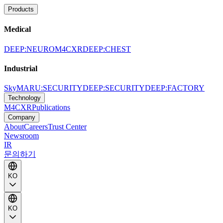
Products
Medical
DEEP:NEURO
M4CXR
DEEP:CHEST
Industrial
SkyMARU:SECURITY
DEEP:SECURITY
DEEP:FACTORY
Technology
M4CXR
Publications
Company
About
Careers
Trust Center
Newsroom
IR
문의하기
KO
KO