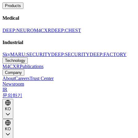
Products
Medical
DEEP:NEURO
M4CXR
DEEP:CHEST
Industrial
SkyMARU:SECURITY
DEEP:SECURITY
DEEP:FACTORY
Technology
M4CXR
Publications
Company
About
Careers
Trust Center
Newsroom
IR
문의하기
KO
KO