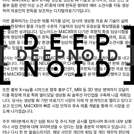
흉부 질환 관련 이상 소견 41종에 대해 판독문 형태의 예비 소견서를 자동 생성
하여 의료진의 판독을 보조하는 디지털의료기기입니다.
이번 품목허가는 단순한 제품 허가를 넘어, 당사의 생성형 의료 AI 기술이 실제
임상 현장에서 활용 가능한 수준의 기술력과 임상적 유효성을 확보했음을 보여주
는 중요한 성과입니다. 딥노이드는 M4CXR의 다기관 후향적 확증 임상시험을
통해 영상의학과 전문의 판독소견서 대비 비열등성을 확인했으며, 외래, 응급, 검
진, 입원 등 다양한 임상 환경에서도 임상적으로 수용 가능한 예비 소견서를 생성
할 수 있음을 입증했습니다.
당사는 이번 허가를 계기로 M4CXR의 국내 상용화와 시장 안착에 속도를 내고
있습니다. 기존 DEEP:NEURO, DEEP:CHEST 등 의료 AI 솔루션 판매 경험과
전국 단위 영업망을 기반으로 병원, 검진센터, 외주판독기관 등 다양한 의료 현장
에 M4CXR을 공급하기 위한 영업 및 사업화 준비를 본격적으로 진행하고 있습
니다.
또한 흉부 X-ray를 시작으로 향후 흉부 CT, MRI 등 3D 영상 영역까지 모달리
티를 확장해 의료 특화 멀티모달 생성형 AI 솔루션 라인업을 구축해 나갈 계획입
니다. 당사는 생성형 AI 기반 의료기기 시장이 이제 막 본격적으로 열리고 있다고
보고 있으며, M4CXR의 빠른 시장 안착과 후속 제품 개발을 통해 이 시장을 선
도해 나가겠습니다.
주주 여러분께서 최근 임원 퇴사 및 주식 처분 공시를 접하시며 회사의 내부 상황
이나 사업 전망에 대해 우려하셨을 수 있다는 점을 충분히 이해하고 있습니다. 그
러나 다시 한 번 말씀드리지만, 해당 사안은 개인의 퇴임 및 개인 재무적 판단에