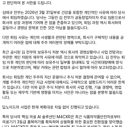
고 판단하여 본 서한을 드립니다.
김태규 전무는 2026년 3월 31일부로 건강을 포함한 개인적인 사유에 따라 당사
에서 퇴임하였습니다. 당사는 그동안 김 전무가 공동창업자이자 주요 임원으로서
회사의 성장 과정에 기여해 온 점을 존중하고 있으며, 퇴임 과정 역시 회사와의
갈등이나 경영상 문제로 인한 것은 아님을 말씀드립니다.
다만 퇴임 사유는 개인의 사생활과 관련된 영역으로, 회사가 구체적인 내용을 공
개하기 어려운 점에 대해 주주 여러분의 양해를 부탁드립니다.
최근 공시된 김 전무의 보유주식 처분 역시 회사의 경영상황이나 사업 전망과는
무관한 개인 차원의 재무적 사유에 따른 것으로 파악하고 있습니다. 김 전무는 퇴
임 이후 개인의 판단에 따라 보유주식 일부를 장내매도 및 시간외대량매매 방식
으로 처분하였으며, 해당 거래는 관련 법령과 공시 절차에 따라 보고되었습니다.
회사는 퇴임한 개인 주주의 자산 운용이나 주식 처분 결정에 관여할 수 없으며,
개별 주주의 개인적인 자금 사정에 대해서도 구체적으로 설명드리기 어려운 한계
가 있습니다. 다만 이와 같은 주식 처분이 회사의 사업 진행, 기술 경쟁력, 영업
활동 또는 재무적 기반에 영향을 미치는 사안은 아니라는 점을 분명히 말씀드립
니다.
딥노이드의 사업은 현재 계획대로 차질 없이 진행되고 있습니다.
특히 당사의 핵심 의료 AI 솔루션인 M4CXR은 최근 식품의약품안전처로부터
의료기기 3등급 품목허가를 획득하며 상용화를 위한 중요한 전환점을 맞이했습
니다. M4CXR은 흉부 X-ray 영상을 생성형 AI 기술로 분석하고, 정상 소견 및