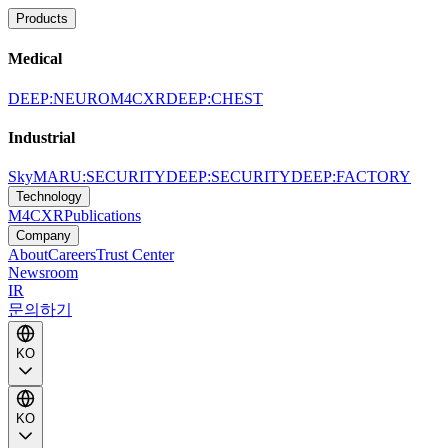
Products
Medical
DEEP:NEURO
M4CXR
DEEP:CHEST
Industrial
SkyMARU:SECURITY
DEEP:SECURITY
DEEP:FACTORY
Technology
M4CXR
Publications
Company
About
Careers
Trust Center
Newsroom
IR
문의하기
KO
KO