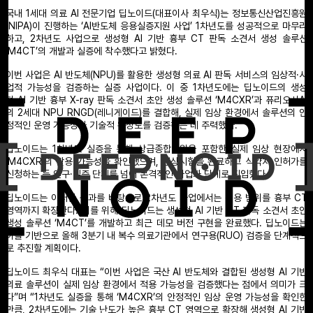
국내 1세대 의료 AI 전문기업 딥노이드(대표이사 최우식)는 정보통신산업진흥원
(NIPA)이 진행하는 ‘AI반도체 응용실증지원 사업’ 1차년도를 성공적으로 마무리
하고, 2차년도 사업으로 생성형 AI 기반 흉부 CT 판독 소견서 생성 솔루션
‘M4CT’의 개발과 실증에 착수했다고 밝혔다.
이번 사업은 AI 반도체(NPU)를 활용한 생성형 의료 AI 판독 서비스의 임상적·사
업적 가능성을 검증하는 실증 사업이다. 이 중 1차년도에는 딥노이드의 생성
형 AI 기반 흉부 X-ray 판독 소견서 초안 생성 솔루션 ‘M4CXR’과 퓨리오사AI
의 2세대 NPU RNGD(레니게이드)를 결합해, 실제 임상 환경에서 솔루션의 안
정적인 운영 가능성과 기술적 완성도를 검증하는 데 주력했다.
딥노이드는 1차년도 실증을 통해 상급종합병원을 포함한 실제 임상 현장에서
‘M4CXR’의 활용 가능성을 확인했으며, 임상시험을 완료하고 식약처 인허가를
신청하는 등 연구·실증 단계를 넘어 본격적인 사업화 단계로 진입했다.
딥노이드는 이러한 성과를 바탕으로 2차년도 사업에서는 적용 범위를 흉부 CT
영역까지 확장한다. 이를 위해 딥노이드는 생성형 AI 기반 CT 판독 소견서 초안
생성 솔루션 ‘M4CT’를 개발하고 최근 데모 버전 구현을 완료했다. 딥노이드는
이를 기반으로 올해 3분기 내 복수 의료기관에서 연구용(RUO) 검증을 단계적으
로 추진할 계획이다.
딥노이드 최우식 대표는 “이번 사업은 국산 AI 반도체와 결합된 생성형 AI 기반
의료 솔루션이 실제 임상 환경에서 적용 가능성을 검증했다는 점에서 의미가 크
다”며 “1차년도 실증을 통해 ‘M4CXR’의 안정적인 임상 운영 가능성을 확인한
만큼, 2차년도에는 기술 난도가 높은 흉부 CT 영역으로 확장해 생성형 AI 기반