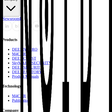
Newsroom
IR
Products
DEEP:NEURO
M4CXR
DEEP:CHEST
SkyMARU:SECURITY
DEEP:SECURITY
DEEP:FACTORY
Product Manuals
Technology
M4CXR
Publications
Company