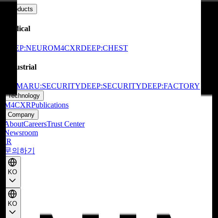
Products
Medical
DEEP:NEURO
M4CXR
DEEP:CHEST
Industrial
SkyMARU:SECURITY
DEEP:SECURITY
DEEP:FACTORY
Technology
M4CXR
Publications
Company
About
Careers
Trust Center
Newsroom
IR
문의하기
KO
KO