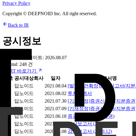
Privacy Policy
Copyright © DEEPNOID Inc. All right reserved.
Back to IR
공시정보
데이터 업데이트
:
2026.08.07
Total
:
248
건
DART 바로가기
번호
공시대상회사
일자
보고서명
241
딥노이드
2021.08.04
[발행조건확정]증권신고서(지분
242
딥노이드
2021.08.02
투자설명서
243
딥노이드
2021.07.30
[기재정정]증권신고서(지분증권
244
딥노이드
2021.07.09
[기재정정]증권신고서(지분증권
245
딥노이드
2021.06.18
증권신고서(지분증권)
246
딥노이드
2021.04.07
감사보고서 (2020.12)
247
딥노이드
2020.04.08
감사보고서 (2019.12)