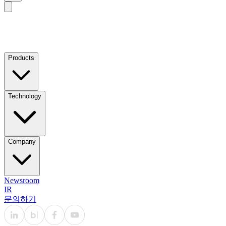
Products
Technology
Company
Newsroom
IR
문의하기