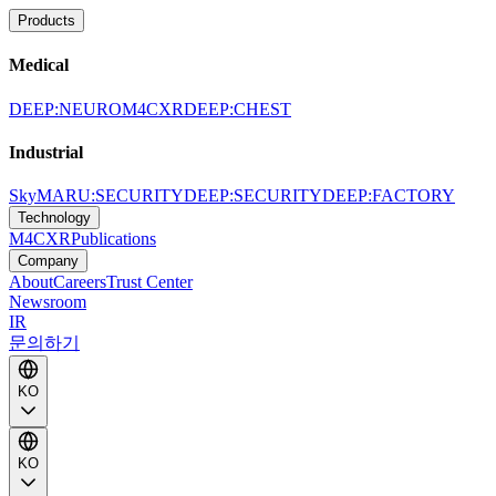
Products
Medical
DEEP:NEURO
M4CXR
DEEP:CHEST
Industrial
SkyMARU:SECURITY
DEEP:SECURITY
DEEP:FACTORY
Technology
M4CXR
Publications
Company
About
Careers
Trust Center
Newsroom
IR
문의하기
KO
KO